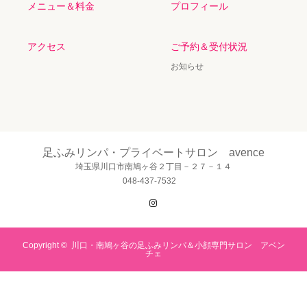
メニュー＆料金
プロフィール
アクセス
ご予約＆受付状況
お知らせ
足ふみリンパ・プライベートサロン avence
埼玉県川口市南鳩ヶ谷２丁目－２７－１４
048-437-7532
Instagram
Copyright ©
川口・南鳩ヶ谷の足ふみリンパ＆小顔専門サロン アベン
チェ