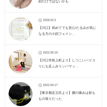
顔だけではないかも
2026.02.2
【川口】初めてでも安心/たるみが気に
なる方の小顔フェイシ…
2022.05.10
【川口市前上町より】しつこいハリコ
リにも足ふみリンパマッ…
2022.04.17
【東京都足立区より】腰の痛みは前も
もの張りだった