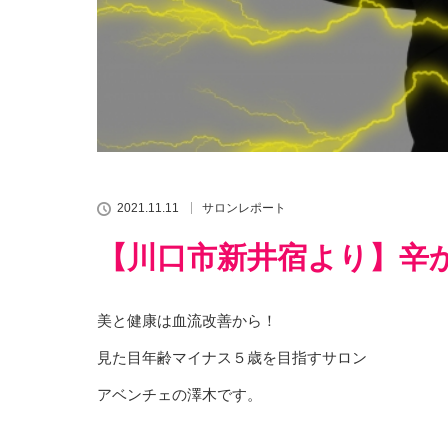
2021.11.11
サロンレポート
【川口市新井宿より】辛
美と健康は血流改善から！
見た目年齢マイナス５歳を目指すサロン
アベンチェの澤木です。