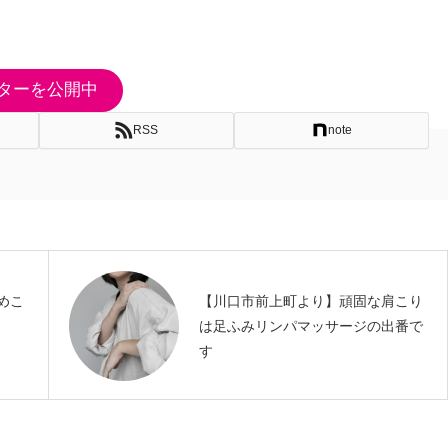
ターを公開中
RSS
note
めこ
【川口市前上町より】頑固な肩こり
は足ふみリンパマッサージの出番で
す