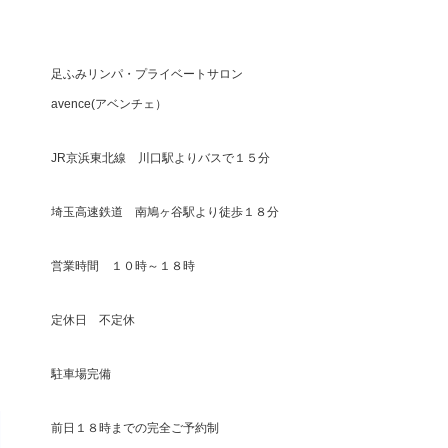
足ふみリンパ・プライベートサロン
avence(アベンチェ）
JR京浜東北線 川口駅よりバスで１５分
埼玉高速鉄道 南鳩ヶ谷駅より徒歩１８分
営業時間 １０時～１８時
定休日 不定休
駐車場完備
前日１８時までの完全ご予約制