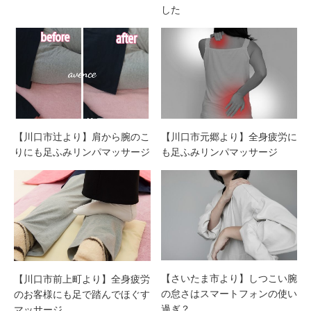
した
【川口市辻より】肩から腕のこ
【川口市元郷より】全身疲労に
りにも足ふみリンパマッサージ
も足ふみリンパマッサージ
【さいたま市より】しつこい腕
【川口市前上町より】全身疲労
の怠さはスマートフォンの使い
のお客様にも足で踏んでほぐす
過ぎ？
マッサージ