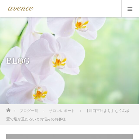
BLOG
ホーム
ブログ一覧
サロンレポート
【川口市辻より】むくみ放
置で足が重だるいとお悩みのお客様