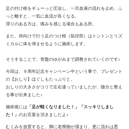
足の付け根をギューっと圧迫し、一旦血液の流れを止め、ふ
っと離すと、一気に血流が良くなる。
滞りのある方は、痛みを感じる場合もある所。
また、仰向けで行う足のつけ根（鼠径部）はトントンとリズ
ミカルに体を弾ませるように施術します。
そうすることで、骨盤のゆがみまで調整されていくのです♪
今回は、９周年記念キャンペーン中という事で、プレゼント
の【おしり】ほぐしもたっぷりと。
おしりの大きさがコリで左右違っていましたが、随分と整え
る事が出来ました♪
施術後には
「足が軽くなりました！」「スッキリしまし
た！」
のお言葉を頂きましたよ♪
むくみを放置すると、脚に老廃物が溜まり、更に流れは悪