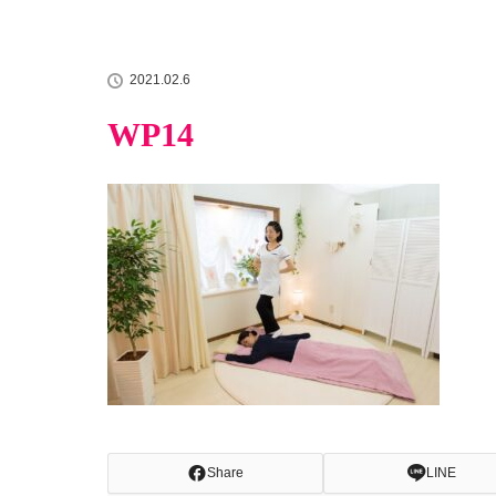
2021.02.6
WP14
Share
LINE