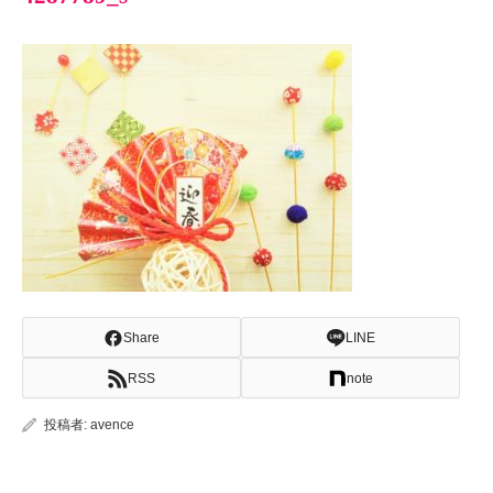
Share
LINE
RSS
note
投稿者:
avence