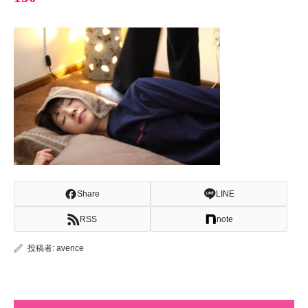
Share
LINE
RSS
note
投稿者:
avence