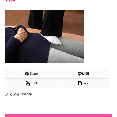
Share
LINE
RSS
note
投稿者:
avence