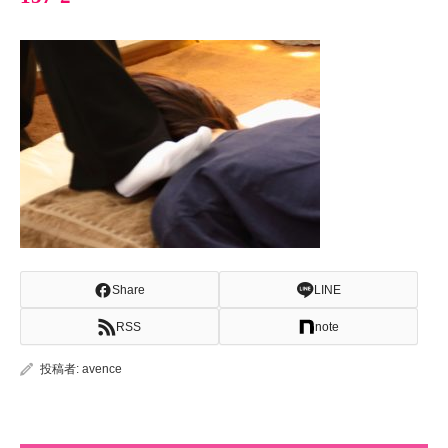
Share
LINE
RSS
note
投稿者:
avence